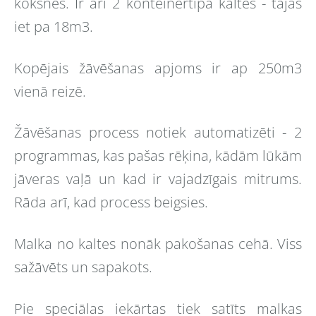
koksnes. Ir arī 2 konteinertipa kaltes - tajās
iet pa 18m3.
Kopējais žāvēšanas apjoms ir ap 250m3
vienā reizē.
Žāvēšanas process notiek automatizēti - 2
programmas, kas pašas rēķina, kādām lūkām
jāveras vaļā un kad ir vajadzīgais mitrums.
Rāda arī, kad process beigsies.
Malka no kaltes nonāk pakošanas cehā. Viss
sažāvēts un sapakots.
Pie speciālas iekārtas tiek satīts malkas