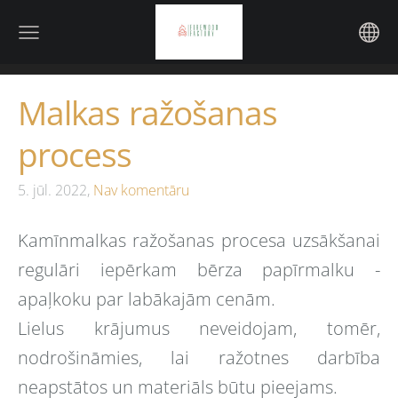
Malkas ražošanas
process
5. jūl. 2022,
Nav komentāru
Kamīnmalkas ražošanas procesa uzsākšanai
regulāri iepērkam bērza papīrmalku -
apaļkoku par labākajām cenām.
Lielus krājumus neveidojam, tomēr,
nodrošināmies, lai ražotnes darbība
neapstātos un materiāls būtu pieejams.