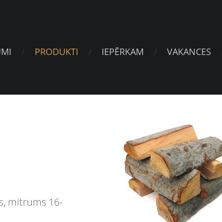
UMI
PRODUKTI
IEPĒRKAM
VAKANCES
s, mitrums 16-