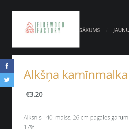
SĀKUMS
JAUN
Alkšņa kamīnmalka
€3.20
Alksnis - 40l maiss, 26 cm pagales garum
17%