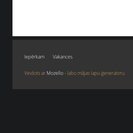
Iepērkam
Vakances
Veidots ar
Mozello
- labo mājas lapu ģeneratoru.